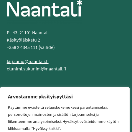
PL 43, 21101 Naantali
Käsityöläiskatu 2
+358 2 4345 111 (vaihde)
kirjaamo@naantali.fi
etunimi.sukunimi@naantali.fi
Tietoa sivustosta
Arvostamme yksityisyyttäsi
Käytämme evästeitä selauskokemuksesi parantamiseksi,
Tietosuojaseloste
personoitujen mainosten ja sisällön tarjoamiseksi ja
Saavutettavuusseloste
liikenteemme analysoimiseksi. Hyväksyt evästeidemme käytön
klikkaamalla ”Hyväksy kaikki”.