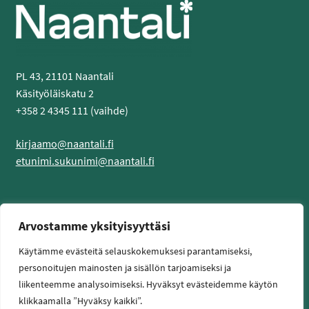
PL 43, 21101 Naantali
Käsityöläiskatu 2
+358 2 4345 111 (vaihde)
kirjaamo@naantali.fi
etunimi.sukunimi@naantali.fi
Tietoa sivustosta
Arvostamme yksityisyyttäsi
Käytämme evästeitä selauskokemuksesi parantamiseksi,
Tietosuojaseloste
personoitujen mainosten ja sisällön tarjoamiseksi ja
Saavutettavuusseloste
liikenteemme analysoimiseksi. Hyväksyt evästeidemme käytön
klikkaamalla ”Hyväksy kaikki”.